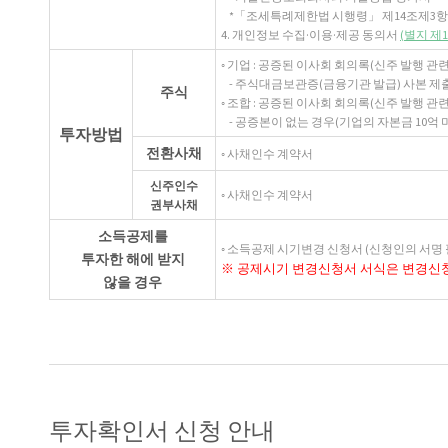
*「조세특례제한법 시행령」 제14조제3항
4. 개인정보 수집·이용·제공 동의서
(별지 제
◦ 기업 : 공증된 이사회 회의록(신주 발행 
- 주식대금보관증(금융기관 발급) 사본 제출
주식
◦ 조합 : 공증된 이사회 회의록(신주 발행 관
- 공증본이 없는 경우(기업의 자본금 10억 
투자방법
전환사채
◦ 사채인수 계약서
신주인수
◦ 사채인수 계약서
권부사채
소득공제를
◦ 소득공제 시기변경 신청서 (신청인의 서명 
투자한 해에 받지
※ 공제시기 변경신청서 서식은 변경신
않을 경우
투자확인서 신청 안내