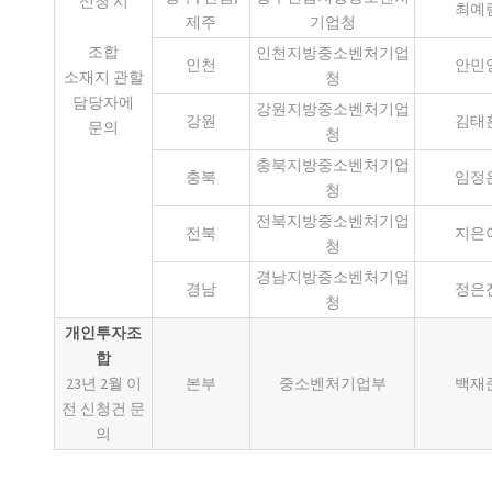
신청 시
최예
제주
기업청
조합
인천지방중소벤처기업
인천
안민
소재지 관할
청
담당자에
강원지방중소벤처기업
강원
김태
문의
청
충북지방중소벤처기업
충북
임정
청
전북지방중소벤처기업
전북
지은
청
경남지방중소벤처기업
경남
정은
청
개인투자조
합
23년 2월 이
본부
중소벤처기업부
백재
전 신청건 문
의