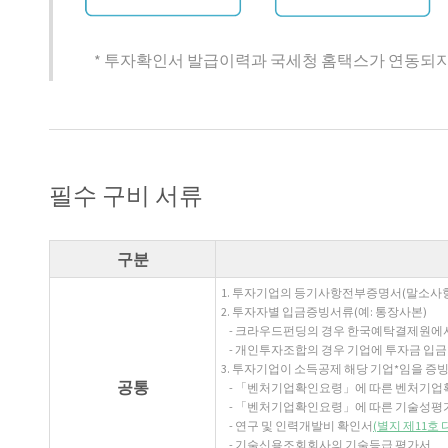
* 투자확인서 발급이력과 국세청 홈택스가 연동되지
필수 구비 서류
구분
1. 투자기업의 등기사항전부증명서(말소사항
2. 투자자별 입금증빙서류(예: 통장사본)
- 크라우드펀딩의 경우 한국예탁결제원에
- 개인투자조합의 경우 기업에 투자금 입금한
3. 투자기업이 소득공제 해당 기업*임을 증빙
공통
- 「벤처기업확인요령」에 따른 벤처기업
- 「벤처기업확인요령」에 따른 기술성평
- 연구 및 인력개발비 확인서
(별지 제11호
- 기술신용조회회사의 기술등급 평가서