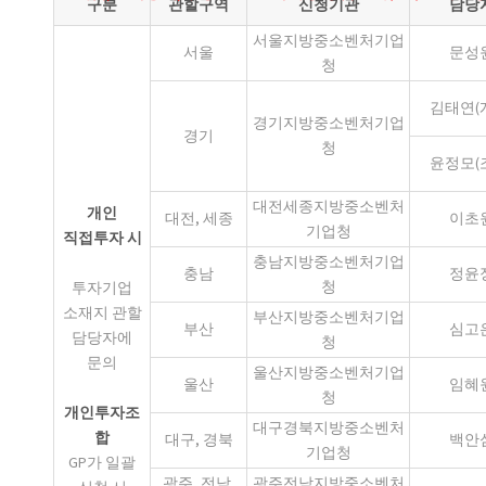
구분
관할구역
신청기관
담당
서울지방중소벤처기업
서울
문성
청
김태연(
경기지방중소벤처기업
경기
청
윤정모(
대전세종지방중소벤처
개인
대전, 세종
이초
기업청
직접투자 시
충남지방중소벤처기업
충남
정윤
청
투자기업
소재지 관할
부산지방중소벤처기업
부산
심고
담당자에
청
문의
울산지방중소벤처기업
울산
임혜
청
개인투자조
대구경북지방중소벤처
합
대구, 경북
백안
기업청
GP가 일괄
광주, 전남,
광주전남지방중소벤처