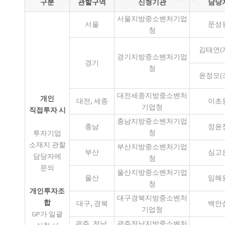
구분
관할구역
신청기관
담당
서울지방중소벤처기업
서울
문성
청
김태연(
경기지방중소벤처기업
경기
청
윤정모(
대전세종지방중소벤처
개인
대전, 세종
이초
기업청
직접투자 시
충남지방중소벤처기업
충남
정윤
청
투자기업
소재지 관할
부산지방중소벤처기업
부산
심고
담당자에
청
문의
울산지방중소벤처기업
울산
임혜
청
개인투자조
대구경북지방중소벤처
합
대구, 경북
백안
기업청
GP가 일괄
광주, 전남,
광주전남지방중소벤처