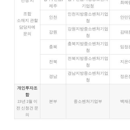
신청 시
최예
제주
기업청
조합
인천지방중소벤처기업
인천
안민
소재지 관할
청
담당자에
강원지방중소벤처기업
강원
김태
문의
청
충북지방중소벤처기업
충북
임정
청
전북지방중소벤처기업
전북
지은
청
경남지방중소벤처기업
경남
정은
청
개인투자조
합
23년 2월 이
본부
중소벤처기업부
백재
전 신청건 문
의