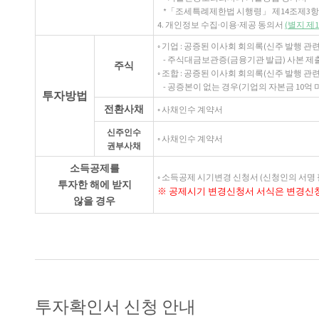
*「조세특례제한법 시행령」 제14조제3항
4. 개인정보 수집·이용·제공 동의서
(별지 제
◦ 기업 : 공증된 이사회 회의록(신주 발행 
- 주식대금보관증(금융기관 발급) 사본 제출
주식
◦ 조합 : 공증된 이사회 회의록(신주 발행 관
- 공증본이 없는 경우(기업의 자본금 10억 
투자방법
전환사채
◦ 사채인수 계약서
신주인수
◦ 사채인수 계약서
권부사채
소득공제를
◦ 소득공제 시기변경 신청서 (신청인의 서명 
투자한 해에 받지
※ 공제시기 변경신청서 서식은 변경신
않을 경우
투자확인서 신청 안내