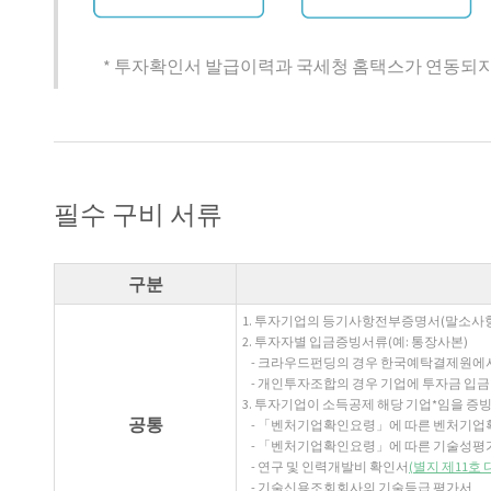
* 투자확인서 발급이력과 국세청 홈택스가 연동되지
필수 구비 서류
구분
1. 투자기업의 등기사항전부증명서(말소사항
2. 투자자별 입금증빙서류(예: 통장사본)
- 크라우드펀딩의 경우 한국예탁결제원에
- 개인투자조합의 경우 기업에 투자금 입금한
3. 투자기업이 소득공제 해당 기업*임을 증빙
공통
- 「벤처기업확인요령」에 따른 벤처기업
- 「벤처기업확인요령」에 따른 기술성평
- 연구 및 인력개발비 확인서
(별지 제11호
- 기술신용조회회사의 기술등급 평가서