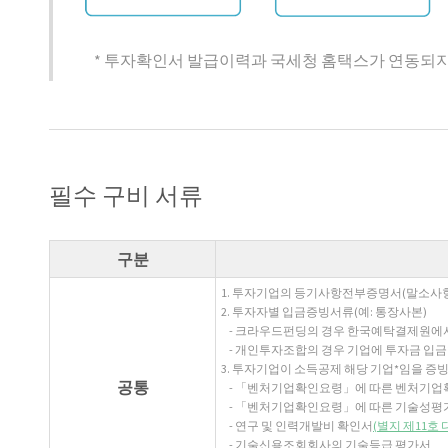
* 투자확인서 발급이력과 국세청 홈택스가 연동되지
필수 구비 서류
구분
1. 투자기업의 등기사항전부증명서(말소사항
2. 투자자별 입금증빙서류(예: 통장사본)
- 크라우드펀딩의 경우 한국예탁결제원에
- 개인투자조합의 경우 기업에 투자금 입금한
3. 투자기업이 소득공제 해당 기업*임을 증빙
공통
- 「벤처기업확인요령」에 따른 벤처기업
- 「벤처기업확인요령」에 따른 기술성평
- 연구 및 인력개발비 확인서
(별지 제11호
- 기술신용조회회사의 기술등급 평가서