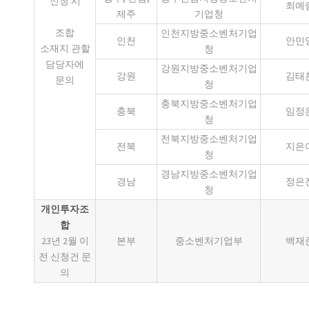
신청 시
최예
제주
기업청
조합
인천지방중소벤처기업
인천
안민
소재지 관할
청
담당자에
강원지방중소벤처기업
강원
김태
문의
청
충북지방중소벤처기업
충북
임정
청
전북지방중소벤처기업
전북
지은
청
경남지방중소벤처기업
경남
정은
청
개인투자조
합
23년 2월 이
본부
중소벤처기업부
백재
전 신청건 문
의