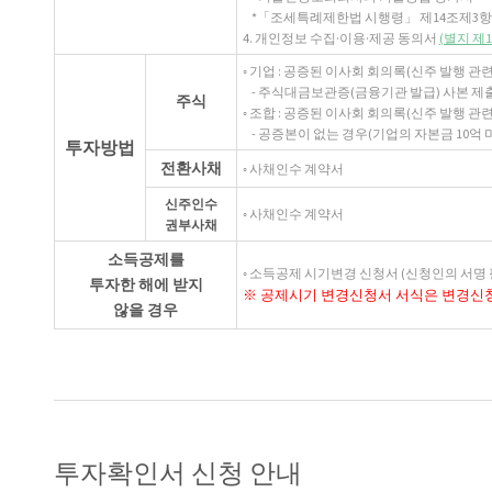
*「조세특례제한법 시행령」 제14조제3항
4. 개인정보 수집·이용·제공 동의서
(별지 제
◦ 기업 : 공증된 이사회 회의록(신주 발행 
- 주식대금보관증(금융기관 발급) 사본 제출
주식
◦ 조합 : 공증된 이사회 회의록(신주 발행 관
- 공증본이 없는 경우(기업의 자본금 10억 
투자방법
전환사채
◦ 사채인수 계약서
신주인수
◦ 사채인수 계약서
권부사채
소득공제를
◦ 소득공제 시기변경 신청서 (신청인의 서명 
투자한 해에 받지
※ 공제시기 변경신청서 서식은 변경신
않을 경우
투자확인서 신청 안내