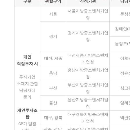
구분
관할구역
신청기관
담당
서울지방중소벤처기업
서울
문성
청
김태연(
경기지방중소벤처기업
경기
청
윤정모(
대전세종지방중소벤처
개인
대전, 세종
이초
기업청
직접투자 시
충남지방중소벤처기업
충남
정윤
청
투자기업
소재지 관할
부산지방중소벤처기업
부산
심고
담당자에
청
문의
울산지방중소벤처기업
울산
임혜
청
개인투자조
대구경북지방중소벤처
합
대구, 경북
백안
기업청
GP가 일괄
광주, 전남,
광주전남지방중소벤처