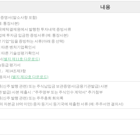
내용
부증명서(말소사항 포함)
: 통장사본)
한국예탁결제원에서 발행한 투자내역 증빙서류
에 투자금 입금한 증빙서류 (예: 통장사본)
 기업*임을 증빙하는 서류(아래 중 선택)
 따른 벤처기업확인서
 따른 기술성평가확인서
서
(별지 제11호 다운로드)
술등급 평가서
」 제14조제3항
 동의서
(별지 제12호 다운로드)
회의록(신주 발행 관련) 또는 주식납입금 보관증명서(금융기관발급) 사본
발급) 사본 제출시 : "주주명부 또는 주식인수 계약서" 추가첨부
의록(신주 발행 관련) 또는 주주총회 회의록
 자본금 10억 미만) 증자 등기시 등기국에 제출한 서류 (예: 주주서면 결의서)