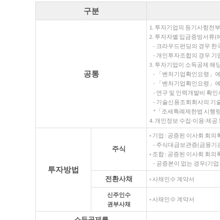
구분
1. 투자기업의 등기사항전
2. 투자자별 입금증빙서류(예
- 크라우드펀딩의 경우 
- 개인투자조합의 경우 기업
3. 투자기업이 소득공제 해당
공통
- 「벤처기업확인요령」에
- 「벤처기업확인요령」에
- 연구 및 인력개발비 확인
- 기술신용조회회사의 기
*「조세특례제한법 시행령
4. 개인정보 수집·이용·제공
◦ 기업 : 공증된 이사회 
- 주식대금보관증(금융기관 
주식
◦ 조합 : 공증된 이사회 회
- 공증본이 없는 경우(기업의
투자방법
전환사채
◦ 사채인수 계약서
신주인수
◦ 사채인수 계약서
권부사채
소득공제를