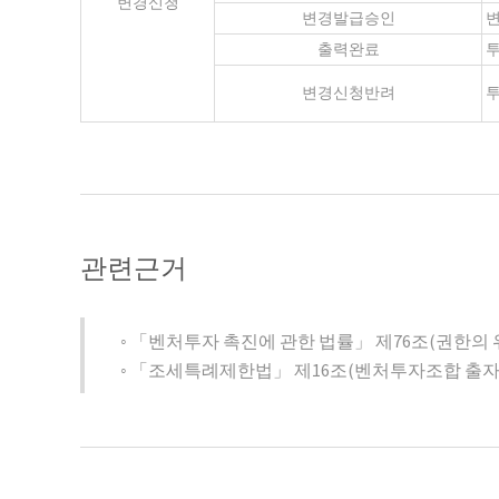
변경신청
변경발급승인
변
출력완료
투
변경신청반려
투
관련근거
◦ 「벤처투자 촉진에 관한 법률」 제76조(권한의 
◦ 「조세특례제한법」 제16조(벤처투자조합 출자