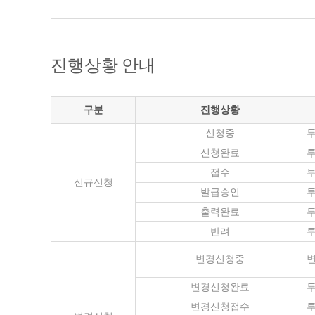
진행상황 안내
구분
진행상황
신청중
투
신청완료
투
접수
투
신규신청
발급승인
투
출력완료
투
반려
투
변경신청중
변
변경신청완료
투
변경신청접수
투