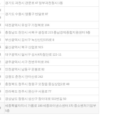
1
경기도 과천시 관문로 47 정부과천청사 1동
9
경기도 수원시 영통구 반달로 87
9
9
대전광역시 유성구 가정북로 104
6
충청남도 천안시 서북구 광장로 215 충남경제종합지원센터 9층
3
부산광역시 강서구 녹산산단335로 8
4
울산광역시 북구 산업로 915
4
대구광역시 달서구 성서4차첨단로 122-11
2
광주광역시 서구 천변우하로 391
9
인천광역시 남동구 은봉로 82
9
강원도 춘천시 안마산로 262
3
충청북도 청주시 청원구 오창읍 중심상업2로 48
9
전라북도 전주시 완산구 서원로 77
6
경상남도 창원시 성산구 창이대로 532번길 50
세종특별자치시 가름로 180 세종파이낸스센터 3차 중소벤처기업부
9
5층