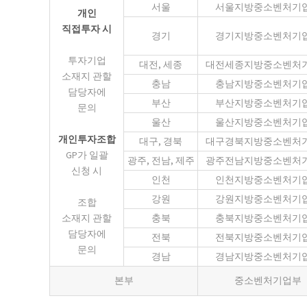
서울
서울지방중소벤처기
개인
직접투자 시
경기
경기지방중소벤처기
투자기업
대전, 세종
대전세종지방중소벤처
소재지 관할
충남
충남지방중소벤처기
담당자에
부산
부산지방중소벤처기
문의
울산
울산지방중소벤처기
개인투자조합
대구, 경북
대구경북지방중소벤처
GP가 일괄
광주, 전남, 제주
광주전남지방중소벤처
신청 시
인천
인천지방중소벤처기
강원
강원지방중소벤처기
조합
소재지 관할
충북
충북지방중소벤처기
담당자에
전북
전북지방중소벤처기
문의
경남
경남지방중소벤처기
본부
중소벤처기업부