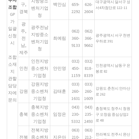
지방중소
대구광역시 달서구 성
구,
백안심
659-
626-
조합
벤처기업
서4차첨단로 122-11
경북
2292
2604
GP
청
가
광
광주전남
일괄
주,
062)
062)
지방중소
신청
광주광역시 서구 천변
전
최예림
360-
366-
벤처기업
우하로 391
시
남,
9133
9662
청
제주
조합
인천지방
032)
032)
소재
인천광역시 남동구 은
인천
중소벤처
안민영
450-
818-
지
봉로 82
기업청
1159
8339
관할
강원지방
033)
033)
담당
강원도 춘천시 안마산
강원
중소벤처
김태훈
260-
260-
자에
로 262
기업청
1631
1609
문의
충북지방
043)
043)
충청북도 청주시 청원
충북
중소벤처
임정은
230-
235-
구 오창읍 중심상업2
로 48
기업청
5332
2493
전북지방
063)
063)
전라북도 전주시 완산
전북
중소벤처
지은아
210-
212-