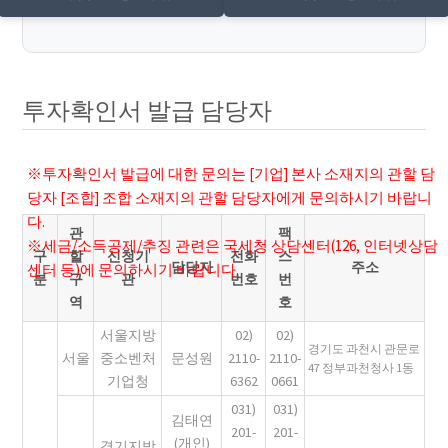
투자확인서 발급 담당자
※투자확인서 발급에 대한 문의는 [기업] 본사 소재지의 관할 담
당자 [조합] 조합 소재지의 관할 담당자에게 문의하시기 바랍니
다.
관
팩
※세금/소득공제/추징 관련은 국세청 상담센터(126, 인터넷상담
구
할
신청기
전화
스
담당자
주소
센터 등)에 문의하시기 바랍니다.
분
구
관
번호
번
역
호
서울지방
02)
02)
경기도 과천시 관문로
서울
중소벤처
문성원
2110-
2110-
47 정부과천청사 1동
기업청
6362
0661
031)
031)
김태연
201-
201-
(개인)
경기지방