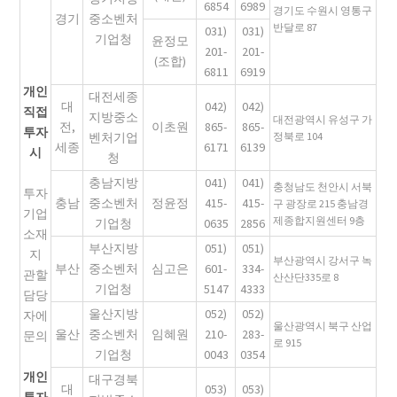
6854
6989
경기도 수원시 영통구
경기
중소벤처
반달로 87
031)
031)
기업청
윤정모
201-
201-
(조합)
6811
6919
개인
대전세종
대
042)
042)
직접
지방중소
대전광역시 유성구 가
전,
이초원
865-
865-
투자
벤처기업
정북로 104
세종
6171
6139
시
청
충남지방
041)
041)
충청남도 천안시 서북
투자
충남
중소벤처
정윤정
415-
415-
구 광장로 215 충남경
기업
제종합지원센터 9층
기업청
0635
2856
소재
부산지방
051)
051)
지
부산광역시 강서구 녹
부산
중소벤처
심고은
601-
334-
관할
산산단335로 8
기업청
5147
4333
담당
울산지방
052)
052)
자에
울산광역시 북구 산업
울산
중소벤처
임혜원
210-
283-
문의
로 915
기업청
0043
0354
개인
대구경북
대
053)
053)
투자