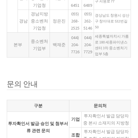
구 서원로 77
기업청
6451
6489
경남지방
055)
055)
경상남도 창원시 성산
경남
중소벤처
정은진
268-
262-
구 창이대로 532번길
50
기업청
2525
5146
세종특별자치시 가름
044)
044)
중소벤처
로 180 세종파이낸스
본부
백재준
204-
204-
기업부
센터 3차 중소벤처기
7726
7729
업부 5층
문의 안내
구분
문의처
투자확인서 발급 담당자
기업
중 본사 소재지의 지방청
투자확인서 발급·승인 및 첨부서
류 관련 문의
투자확인서 발급 담당자
조합