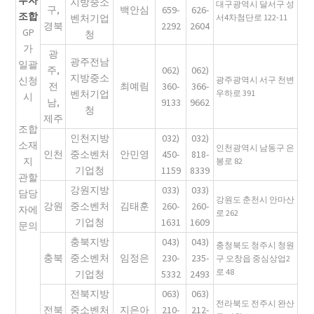
지방중소
대구광역시 달서구 성
구,
백안심
659-
626-
조합
벤처기업
서4차첨단로 122-11
경북
2292
2604
GP
청
가
광
광주전남
일괄
주,
062)
062)
지방중소
신청
광주광역시 서구 천변
전
최예림
360-
366-
벤처기업
우하로 391
시
남,
9133
9662
청
제주
조합
인천지방
032)
032)
소재
인천광역시 남동구 은
인천
중소벤처
안민영
450-
818-
지
봉로 82
기업청
1159
8339
관할
강원지방
033)
033)
담당
강원도 춘천시 안마산
강원
중소벤처
김태훈
260-
260-
자에
로 262
기업청
1631
1609
문의
충북지방
043)
043)
충청북도 청주시 청원
충북
중소벤처
임정은
230-
235-
구 오창읍 중심상업2
로 48
기업청
5332
2493
전북지방
063)
063)
전라북도 전주시 완산
전북
중소벤처
지은아
210-
212-