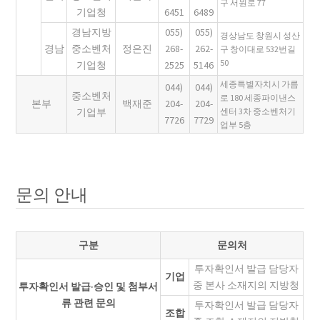
구 서원로 77
기업청
6451
6489
경남지방
055)
055)
경상남도 창원시 성산
경남
중소벤처
정은진
268-
262-
구 창이대로 532번길
50
기업청
2525
5146
세종특별자치시 가름
044)
044)
중소벤처
로 180 세종파이낸스
본부
백재준
204-
204-
기업부
센터 3차 중소벤처기
7726
7729
업부 5층
문의 안내
구분
문의처
투자확인서 발급 담당자
기업
중 본사 소재지의 지방청
투자확인서 발급·승인 및 첨부서
류 관련 문의
투자확인서 발급 담당자
조합