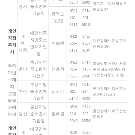
6854
6989
경기도 수원시 영통구
경기
중소벤처
반달로 87
031)
031)
기업청
윤정모
201-
201-
(조합)
6811
6919
개인
대전세종
대
042)
042)
직접
지방중소
대전광역시 유성구 가
전,
이초원
865-
865-
투자
벤처기업
정북로 104
세종
6171
6139
시
청
충남지방
041)
041)
충청남도 천안시 서북
투자
충남
중소벤처
정윤정
415-
415-
구 광장로 215 충남경
기업
제종합지원센터 9층
기업청
0635
2856
소재
부산지방
051)
051)
지
부산광역시 강서구 녹
부산
중소벤처
심고은
601-
334-
관할
산산단335로 8
기업청
5147
4333
담당
울산지방
052)
052)
자에
울산광역시 북구 산업
울산
중소벤처
임혜원
210-
283-
문의
로 915
기업청
0043
0354
개인
대구경북
대
053)
053)
투자