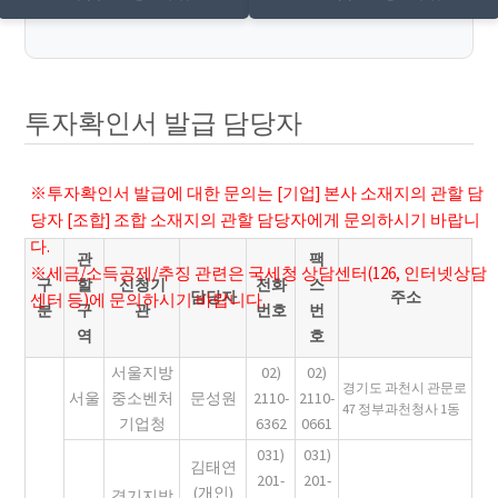
투자확인서 발급 담당자
※투자확인서 발급에 대한 문의는 [기업] 본사 소재지의 관할 담
당자 [조합] 조합 소재지의 관할 담당자에게 문의하시기 바랍니
다.
관
팩
※세금/소득공제/추징 관련은 국세청 상담센터(126, 인터넷상담
구
할
신청기
전화
스
담당자
주소
센터 등)에 문의하시기 바랍니다.
분
구
관
번호
번
역
호
서울지방
02)
02)
경기도 과천시 관문로
서울
중소벤처
문성원
2110-
2110-
47 정부과천청사 1동
기업청
6362
0661
031)
031)
김태연
201-
201-
(개인)
경기지방