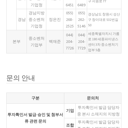
구 서원로 77
기업청
6451
6489
경남지방
055)
055)
경상남도 창원시 성산
경남
중소벤처
정은진
268-
262-
구 창이대로 532번길
50
기업청
2525
5146
세종특별자치시 가름
044)
044)
중소벤처
로 180 세종파이낸스
본부
백재준
204-
204-
기업부
센터 3차 중소벤처기
7726
7729
업부 5층
문의 안내
구분
문의처
투자확인서 발급 담당자
기업
중 본사 소재지의 지방청
투자확인서 발급·승인 및 첨부서
류 관련 문의
투자확인서 발급 담당자
조합