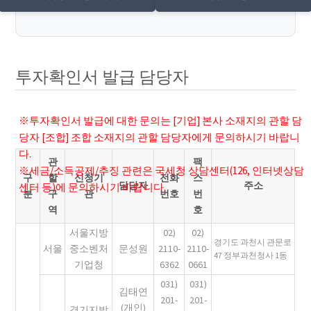
투자확인서 발급 담당자
※투자확인서 발급에 대한 문의는 [기업] 본사 소재지의 관할 담
당자 [조합] 조합 소재지의 관할 담당자에게 문의하시기 바랍니
다.
관
팩
※세금/소득공제/추징 관련은 국세청 상담센터(126, 인터넷상담
구
할
신청기
전화
스
담당자
주소
센터 등)에 문의하시기 바랍니다.
분
구
관
번호
번
역
호
서울지방
02)
02)
경기도 과천시 관문로
서울
중소벤처
문성원
2110-
2110-
47 정부과천청사 1동
기업청
6362
0661
031)
031)
김태연
201-
201-
(개인)
경기지방