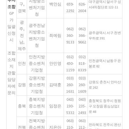
지방중소
대구광역시 달서구 성
구,
백안심
659-
626-
조합
벤처기업
서4차첨단로 122-11
경북
2292
2604
GP
청
가
광
광주전남
일괄
주,
062)
062)
지방중소
신청
광주광역시 서구 천변
전
최예림
360-
366-
벤처기업
우하로 391
시
남,
9133
9662
청
제주
조합
인천지방
032)
032)
소재
인천광역시 남동구 은
인천
중소벤처
안민영
450-
818-
지
봉로 82
기업청
1159
8339
관할
강원지방
033)
033)
담당
강원도 춘천시 안마산
강원
중소벤처
김태훈
260-
260-
자에
로 262
기업청
1631
1609
문의
충북지방
043)
043)
충청북도 청주시 청원
충북
중소벤처
임정은
230-
235-
구 오창읍 중심상업2
로 48
기업청
5332
2493
전북지방
063)
063)
전라북도 전주시 완산
전북
중소벤처
지은아
210-
212-