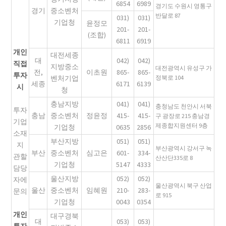
6854
6989
경기도 수원시 영통구
경기
중소벤처
반달로 87
031)
031)
기업청
윤정모
201-
201-
(조합)
6811
6919
개인
대전세종
대
042)
042)
직접
지방중소
대전광역시 유성구 가
전,
이초원
865-
865-
투자
벤처기업
정북로 104
세종
6171
6139
시
청
충남지방
041)
041)
충청남도 천안시 서북
투자
충남
중소벤처
정윤정
415-
415-
구 광장로 215 충남경
기업
제종합지원센터 9층
기업청
0635
2856
소재
부산지방
051)
051)
지
부산광역시 강서구 녹
부산
중소벤처
심고은
601-
334-
관할
산산단335로 8
기업청
5147
4333
담당
울산지방
052)
052)
자에
울산광역시 북구 산업
울산
중소벤처
임혜원
210-
283-
문의
로 915
기업청
0043
0354
개인
대구경북
대
053)
053)
투자