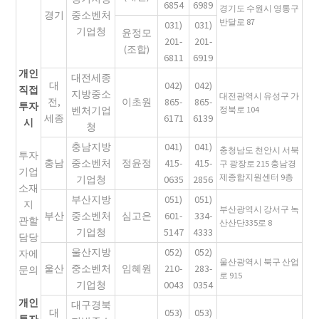
6854
6989
경기도 수원시 영통구
경기
중소벤처
반달로 87
031)
031)
기업청
윤정모
201-
201-
(조합)
6811
6919
개인
대전세종
대
042)
042)
직접
지방중소
대전광역시 유성구 가
전,
이초원
865-
865-
투자
벤처기업
정북로 104
세종
6171
6139
시
청
충남지방
041)
041)
충청남도 천안시 서북
투자
충남
중소벤처
정윤정
415-
415-
구 광장로 215 충남경
기업
제종합지원센터 9층
기업청
0635
2856
소재
부산지방
051)
051)
지
부산광역시 강서구 녹
부산
중소벤처
심고은
601-
334-
관할
산산단335로 8
기업청
5147
4333
담당
울산지방
052)
052)
자에
울산광역시 북구 산업
울산
중소벤처
임혜원
210-
283-
문의
로 915
기업청
0043
0354
개인
대구경북
대
053)
053)
투자