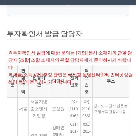
투자확인서 발급 담당자
※투자확인서 발급에 대한 문의는 [기업] 본사 소재지의 관할 담
당자 [조합] 조합 소재지의 관할 담당자에게 문의하시기 바랍니
다.
관
팩
※세금/소득공제/추징 관련은 국세청 상담센터(126, 인터넷상담
구
할
신청기
전화
스
담당자
주소
센터 등)에 문의하시기 바랍니다.
분
구
관
번호
번
역
호
서울지방
02)
02)
경기도 과천시 관문로
서울
중소벤처
문성원
2110-
2110-
47 정부과천청사 1동
기업청
6362
0661
031)
031)
김태연
201-
201-
(개인)
경기지방