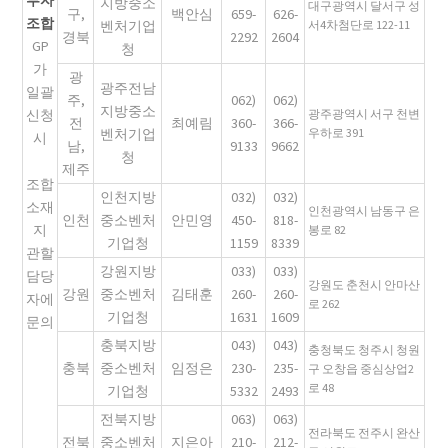
지방중소
대구광역시 달서구 성
구,
백안심
659-
626-
조합
벤처기업
서4차첨단로 122-11
경북
2292
2604
GP
청
가
광
광주전남
일괄
주,
062)
062)
지방중소
신청
광주광역시 서구 천변
전
최예림
360-
366-
벤처기업
우하로 391
시
남,
9133
9662
청
제주
조합
인천지방
032)
032)
소재
인천광역시 남동구 은
인천
중소벤처
안민영
450-
818-
지
봉로 82
기업청
1159
8339
관할
강원지방
033)
033)
담당
강원도 춘천시 안마산
강원
중소벤처
김태훈
260-
260-
자에
로 262
기업청
1631
1609
문의
충북지방
043)
043)
충청북도 청주시 청원
충북
중소벤처
임정은
230-
235-
구 오창읍 중심상업2
로 48
기업청
5332
2493
전북지방
063)
063)
전라북도 전주시 완산
전북
중소벤처
지은아
210-
212-