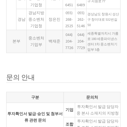
구 서원로 77
기업청
6451
6489
경남지방
055)
055)
경상남도 창원시 성산
경남
중소벤처
정은진
268-
262-
구 창이대로 532번길
50
기업청
2525
5146
세종특별자치시 가름
044)
044)
중소벤처
로 180 세종파이낸스
본부
백재준
204-
204-
기업부
센터 3차 중소벤처기
7726
7729
업부 5층
문의 안내
구분
문의처
투자확인서 발급 담당자
기업
중 본사 소재지의 지방청
투자확인서 발급·승인 및 첨부서
류 관련 문의
투자확인서 발급 담당자
조합